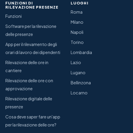
FUNZIONI DI
LUOGHI
RILEVAZIONE PRESENZE
Roma
Funzioni
Milano
Software per la rilevazione
Napoli
delle presenze
Torino
App per il rilevamento degli
orari di lavoro dei dipendenti
Lombardia
Rilevazione delle ore in
Lazio
cantiere
Lugano
Rilevazione delle ore con
Bellinzona
approvazione
Locarno
Rilevazione digitale delle
presenze
Cosa deve saper fare un'app
per la rilevazione delle ore?