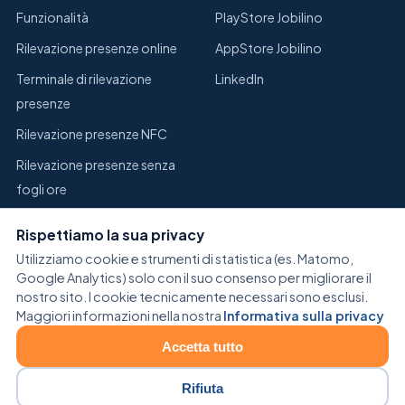
Funzionalità
PlayStore Jobilino
Rilevazione presenze online
AppStore Jobilino
Terminale di rilevazione
LinkedIn
presenze
Rilevazione presenze NFC
Rilevazione presenze senza
fogli ore
Sostituire Excel per la
Rispettiamo la sua privacy
rilevazione presenze
Utilizziamo cookie e strumenti di statistica (es. Matomo,
Gestione del magazzino
Google Analytics) solo con il suo consenso per migliorare il
nostro sito. I cookie tecnicamente necessari sono esclusi.
Maggiori informazioni nella nostra
Informativa sulla privacy
Accetta tutto
© 2026 Jobilino. Tutti i diritti riservati.
Impostazioni cookie
Rifiuta