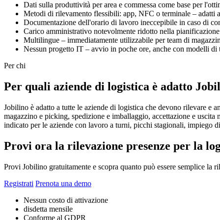
Dati sulla produttività per area e commessa come base per l'ott
Metodi di rilevamento flessibili: app, NFC o terminale – adatti
Documentazione dell'orario di lavoro ineccepibile in caso di contr
Carico amministrativo notevolmente ridotto nella pianificazione 
Multilingue – immediatamente utilizzabile per team di magazzin
Nessun progetto IT – avvio in poche ore, anche con modelli di 
Per chi
Per quali aziende di logistica è adatto Jobi
Jobilino è adatto a tutte le aziende di logistica che devono rilevare e 
magazzino e picking, spedizione e imballaggio, accettazione e uscita me
indicato per le aziende con lavoro a turni, picchi stagionali, impiego di l
Provi ora la rilevazione presenze per la lo
Provi Jobilino gratuitamente e scopra quanto può essere semplice la rile
Registrati
Prenota una demo
Nessun costo di attivazione
disdetta mensile
Conforme al GDPR