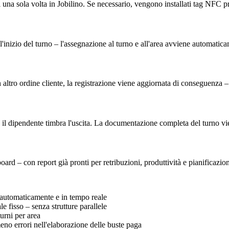
 una sola volta in Jobilino. Se necessario, vengono installati tag NFC p
inizio del turno – l'assegnazione al turno e all'area avviene automatic
altro ordine cliente, la registrazione viene aggiornata di conseguenza – 
 il dipendente timbra l'uscita. La documentazione completa del turno v
shboard – con report già pronti per retribuzioni, produttività e pianificazio
 automaticamente e in tempo reale
le fisso – senza strutture parallele
urni per area
eno errori nell'elaborazione delle buste paga