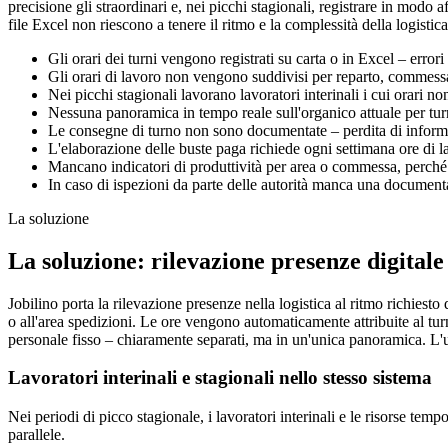
precisione gli straordinari e, nei picchi stagionali, registrare in modo af
file Excel non riescono a tenere il ritmo e la complessità della logistica
Gli orari dei turni vengono registrati su carta o in Excel – errori
Gli orari di lavoro non vengono suddivisi per reparto, commessa
Nei picchi stagionali lavorano lavoratori interinali i cui orari n
Nessuna panoramica in tempo reale sull'organico attuale per tur
Le consegne di turno non sono documentate – perdita di inform
L'elaborazione delle buste paga richiede ogni settimana ore di l
Mancano indicatori di produttività per area o commessa, perché 
In caso di ispezioni da parte delle autorità manca una documentaz
La soluzione
La soluzione: rilevazione presenze digitale 
Jobilino porta la rilevazione presenze nella logistica al ritmo richiesto
o all'area spedizioni. Le ore vengono automaticamente attribuite al turno
personale fisso – chiaramente separati, ma in un'unica panoramica. L'uf
Lavoratori interinali e stagionali nello stesso sistema
Nei periodi di picco stagionale, i lavoratori interinali e le risorse te
parallele.