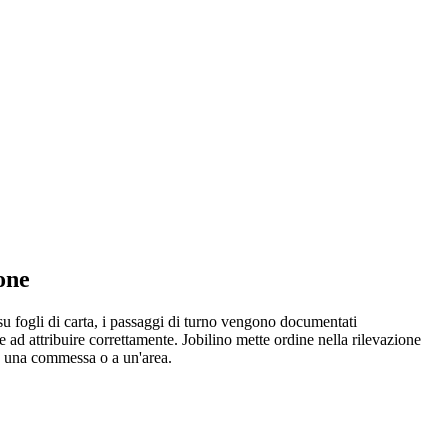
one
 su fogli di carta, i passaggi di turno vengono documentati
 ad attribuire correttamente. Jobilino mette ordine nella rilevazione
 a una commessa o a un'area.