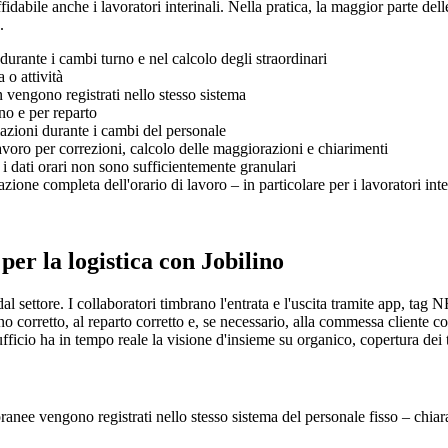
fidabile anche i lavoratori interinali. Nella pratica, la maggior parte dell
.
 durante i cambi turno e nel calcolo degli straordinari
 o attività
on vengono registrati nello stesso sistema
no e per reparto
azioni durante i cambi del personale
avoro per correzioni, calcolo delle maggiorazioni e chiarimenti
i dati orari non sono sufficientemente granulari
ione completa dell'orario di lavoro – in particolare per i lavoratori inte
per la logistica con Jobilino
 dal settore. I collaboratori timbrano l'entrata e l'uscita tramite app, ta
 corretto, al reparto corretto e, se necessario, alla commessa cliente corr
ficio ha in tempo reale la visione d'insieme su organico, copertura dei t
mporanee vengono registrati nello stesso sistema del personale fisso – chia