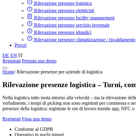
Rilevazione presenze logistica
Rilevazione presenze elettricisti
Rilevazione presenze facility management
Rilevazione presenze servizio invernale
Rilevazione presenze idraulici
Rilevazione presenze climatizzazione / riscaldamento
Prezzi
DE
EN
IT
Registrati
Prenota una demo
Home
/
Rilevazione presenze per aziende di logistica
Rilevazione presenze logistica – Turni, com
Nella logistica tutto ruota intorno alla velocità – ma la rilevazione d
verbalmente, i tempi di picking non sono registrati per commessa e nei 
presenze della logistica: registrate le ore di lavoro tramite app, NFC 
Registrati
Fissa una demo
Conforme al GDPR
Operativo in pochi minuti