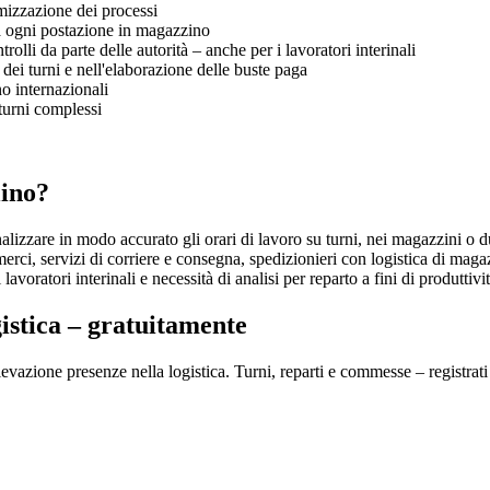
imizzazione dei processi
 a ogni postazione in magazzino
olli da parte delle autorità – anche per i lavoratori interinali
dei turni e nell'elaborazione delle buste paga
o internazionali
turni complessi
lino?
analizzare in modo accurato gli orari di lavoro su turni, nei magazzini o d
rci, servizi di corriere e consegna, spedizionieri con logistica di maga
avoratori interinali e necessità di analisi per reparto a fini di produttività
gistica – gratuitamente
vazione presenze nella logistica. Turni, reparti e commesse – registrati 