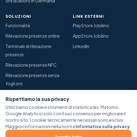
ore di lavoro in Germania
SOLUZIONI
LINK ESTERNI
Funzionalità
PlayStore Jobilino
Rilevazione presenze online
AppStore Jobilino
Terminale di rilevazione
LinkedIn
presenze
Rilevazione presenze NFC
Rilevazione presenze senza
fogli ore
Sostituire Excel per la
Rispettiamo la sua privacy
rilevazione presenze
Utilizziamo cookie e strumenti di statistica (es. Matomo,
Gestione del magazzino
Google Analytics) solo con il suo consenso per migliorare il
nostro sito. I cookie tecnicamente necessari sono esclusi.
Maggiori informazioni nella nostra
Informativa sulla privacy
Accetta tutto