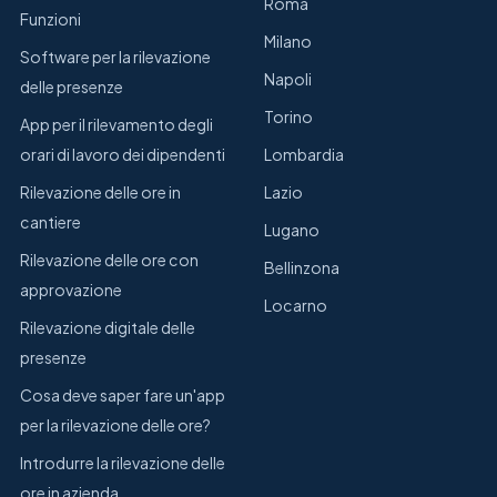
Roma
Funzioni
Milano
Software per la rilevazione
Napoli
delle presenze
Torino
App per il rilevamento degli
orari di lavoro dei dipendenti
Lombardia
Rilevazione delle ore in
Lazio
cantiere
Lugano
Rilevazione delle ore con
Bellinzona
approvazione
Locarno
Rilevazione digitale delle
presenze
Cosa deve saper fare un'app
per la rilevazione delle ore?
Introdurre la rilevazione delle
ore in azienda