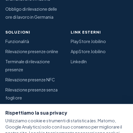
Obbligo di rilevazione delle
ore di lavoro in Germania
SOLUZIONI
LINK ESTERNI
Funzionalità
PlayStore Jobilino
Rilevazione presenze online
AppStore Jobilino
Terminale di rilevazione
LinkedIn
presenze
Rilevazione presenze NFC
Rilevazione presenze senza
fogli ore
Sostituire Excel per la
Rispettiamo la sua privacy
rilevazione presenze
Utilizziamo cookie e strumenti di statistica (es. Matomo,
Gestione del magazzino
Google Analytics) solo con il suo consenso per migliorare il