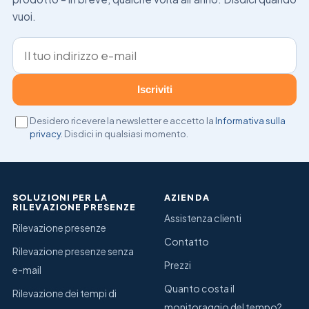
vuoi.
Indirizzo e-mail
Iscriviti
Desidero ricevere la newsletter e accetto la
Informativa sulla
privacy
. Disdici in qualsiasi momento.
SOLUZIONI PER LA
AZIENDA
RILEVAZIONE PRESENZE
Assistenza clienti
Rilevazione presenze
Contatto
Rilevazione presenze senza
Prezzi
e-mail
Quanto costa il
Rilevazione dei tempi di
monitoraggio del tempo?